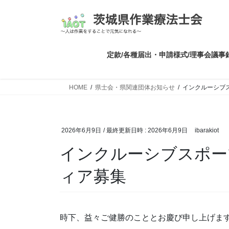
コ
ナ
ン
ビ
テ
ゲ
ン
ー
ツ
シ
定款/各種届出・申請様式/理事会議事
へ
ョ
ス
ン
HOME
県士会・県関連団体お知らせ
インクルーシブ
キ
に
ッ
移
プ
動
2026年6月9日
/ 最終更新日時 :
2026年6月9日
ibarakiot
インクルーシブスポー
ィア募集
時下、益々ご健勝のこととお慶び申し上げま