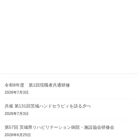
2026年8月4日
茨城県在宅医療推進センター 在宅医療体験研修（座学研修）の
動画のご案内
2026年8月4日
オンライン研修会「アジアの作業療法をひもとき、学ぶ」 他
2026年7月15日
令和8年度「介護の日」作文コンクール募集
2026年7月15日
令和8年度 第1回現職者共通研修
2026年7月3日
共催 第131回茨城ハンドセラピィを語る夕べ
2026年7月3日
第57回 茨城県リハビリテーション病院・施設協会研修会
2026年6月25日