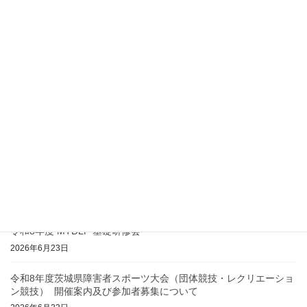
2026年7月15日
令和8年度「介護の日」作文コンクール募集
2026年7月15日
令和8年度 第1回現職者共通研修
2026年7月3日
共催 第131回茨城ハンドセラピィを語る夕べ
2026年7月3日
第57回 茨城県リハビリテーション病院・施設協会研修会
2026年6月25日
令和8年度 MTDLP 基礎研修会
2026年6月23日
令和8年度茨城県障害者スポーツ大会（団体競技・レクリエーショ
ン競技） 開催案内及び参加者募集について